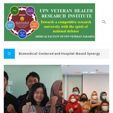
Biomedical-Centered and Hospital-Based Synergy
Motto : Widya Mwat Yasa : Belajar Untuk Membangun (1967)
The Role of Local Wisdom in Managing Pandemics: A Public Health Perspective