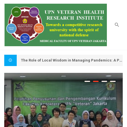
Biomedical-Centered and Hospital-Based Synergy
Motto : Widya Mwat Yasa : Belajar Untuk Membangun (1967)
The Role of Local Wisdom in Managing Pandemics: A Public Health Perspective