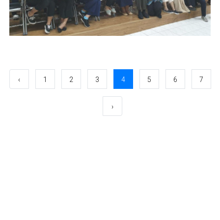
‹
1
2
3
4
5
6
7
›