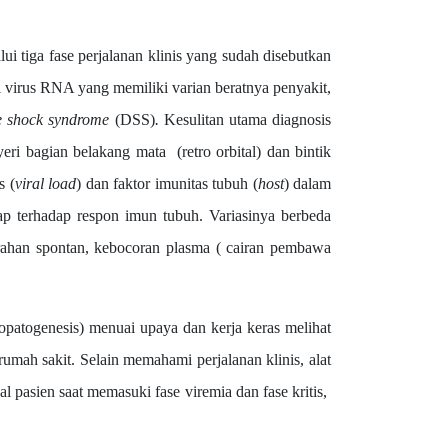
iga fase perjalanan klinis yang sudah disebutkan
i virus RNA yang memiliki varian beratnya penyakit,
e shock syndrome
(DSS)
.
Kesulitan utama diagnosis
eri bagian belakang mata (retro orbital) dan bintik
s (
viral load
) dan faktor imunitas tubuh (
host
) dalam
dap terhadap respon imun tubuh.
Variasinya berbeda
arahan spontan, kebocoran plasma ( cairan pembawa
togenesis) menuai upaya dan kerja keras melihat
mah sakit. Selain memahami perjalanan klinis, alat
 pasien saat memasuki fase viremia dan fase kritis,