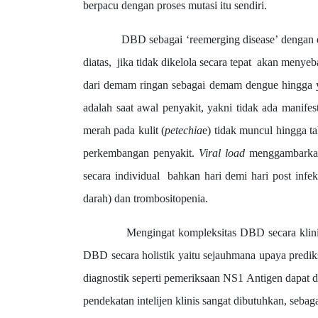
berpacu dengan proses mutasi itu sendiri.
DBD sebagai ‘reemerging disease’ dengan empat s
diatas, jika tidak dikelola secara tepat akan meny
dari demam ringan sebagai demam dengue hingga
adalah saat awal penyakit, yakni tidak ada manifes
merah pada kulit (
petechia
e) tidak muncul hingga t
perkembangan penyakit.
Viral load
menggambarkan
secara individual bahkan hari demi hari post inf
darah) dan trombositopenia.
Mengingat kompleksitas DBD secara klinis, inte
DBD secara holistik yaitu sejauhmana upaya predik
diagnostik seperti pemeriksaan NS1 Antigen dapat d
pendekatan intelijen klinis sangat dibutuhkan, seba