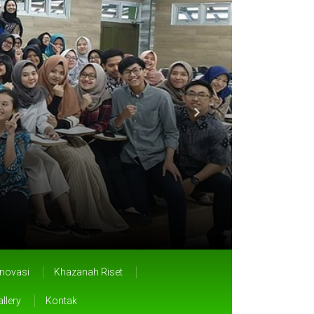
Generas
Inovasi
Khazanah Riset
llery
Kontak