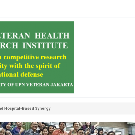
d Hospital-Based Synergy
a : Belajar Untuk Membangun (1967)
om in Managing Pandemics: A Public Health Perspective