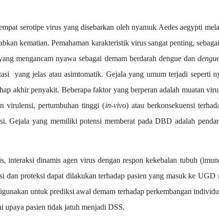
erotipe virus yang disebarkan oleh nyamuk Aedes aegypti melalui t
ebabkan kematian. Pemahaman karakteristik virus sangat penting, sebaga
 yang mengancam nyawa sebagai demam berdarah dengue dan
dengu
tasi yang jelas atau asimtomatik. Gejala yang umum terjadi seperti ny
ahap akhir penyakit. Beberapa faktor yang berperan adalah muatan viru
 virulensi, pertumbuhan tinggi (
in-vivo
) atau berkonsekuensi terha
eksi. Gejala yang memiliki potensi memberat pada DBD adalah pend
raksi dinamis agen virus dengan respon kekebalan tubuh (imunopa
si dan proteksi dapat dilakukan terhadap pasien yang masuk ke UGD ru
igunakan untuk prediksi awal demam terhadap perkembangan individual
gai upaya pasien tidak jatuh menjadi DSS.