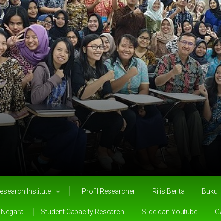
esearch Institute
Profil Researcher
Rilis Berita
Buku 
a Negara
Student Capacity Research
Slide dan Youtube
Ga