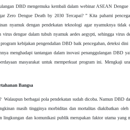
gan DBD mengemuka kembali dalam webinar ASEAN Dengue Day
agar Zero Dengue Death by 2030 Tercapai?
” Kita pahami pencega
inan nyamuk dengan pendekatan teknologi agar nyamuknya tidak da
 virus dengue dalam tubuh nyamuk aedes aegypti, sehingga virus d
rogram kebijakan pengendalian DBD baik pencegahan, deteksi dini 
nya menghadapi tantangan dalam inovasi penanggulangan DBD yait
rdayaan masyarakat untuk memperkuat program ini. Mengkaji uraia
Ketahanan Bangsa
aupun berbagai pola pendekatan sudah dicoba. Namun DBD dalam 
an masih tingginya morbiditas dan mortalitas diakibatkan oleh resu
an lingkungan dan komunikasi publik merupakan faktor utama yang me
.