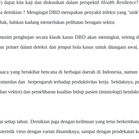
pat kita kaji dan diskusikan dalam perspektif
Health Resilience
a demikian ? Mengingat DBD merupakan penyakit infeksi yang ’unik’ 
hak, bahkan kadang memerlukan pelibatan beragam sektor.
m penghujan secara klasik kasus DBD akan meningkat, seiring den
n primer dalam deteksi dan jemput bola kasus untuk ditangani awal, 
ang berakibat bencana di berbagai daerah di Indonesia, namun sat
omunitas dan berpengaruh terhadap produktivitas kerja. Setidaknya, pem
lian vektor) dan pemeliharan kualitas hidup pasien (imunologi) hendak
i setiap tahun. Demikian juga dengan keilmuan yang terus berkemban
akteristik virus dengan varian dinamiknya, sampai dengan pendekatan 