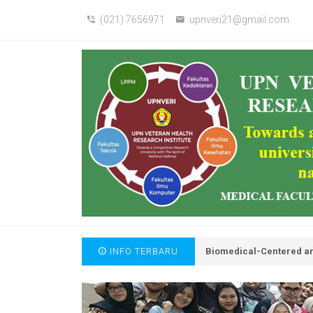
(021) 7656971
upnveri21@gmail.com
INFO TERBARU
Biomedical-Centered an
Motto : Widya Mwat Yas
The Role of Local Wisd