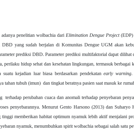
nya penelitian wolbachia dari
Elimination Dengue Project
(EDP) 
 riset DBD yang sudah berjalan di Komunitas Dengue UGM akan keb
rameter prediksi DBD. Parameter prediksi multifaktorial dapat dilihat
a, perilaku hidup sehat dan kesehatan lingkungan, termasuk berbagai 
ya suatu kejadian luar biasa berdasarkan pendekatan
early warning
.
ya tahan tubuh (imun) dan tingkat beratnya pasien saat masuk ke rumah
adap perubahan cuaca dan anomali terhadap penyebaran penyaki
roses penyebarannya. Menurut Gento Harsono (2013) dan Suharyo 
ng tinggi memberikan habitat optimum nyamuk lebih aktif menjalani 
nyebaran nyamuk, menumbuhkan spirit wolbachia sebagai salah satu pet